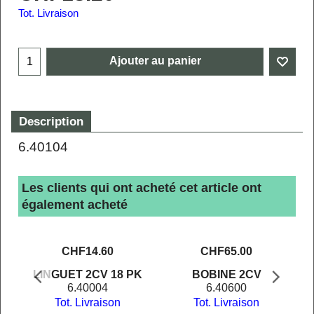
Tot. Livraison
Ajouter au panier
Description
6.40104
Les clients qui ont acheté cet article ont
également acheté
CHF
14.60
CHF
65.00
LINGUET 2CV 18 PK
BOBINE 2CV
6.40004
6.40600
Tot. Livraison
Tot. Livraison