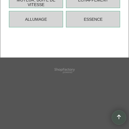
MOTEUR, BOITE DE
ECHAPPEMENT
VITESSE
ALLUMAGE
ESSENCE
Boutique en ligne créés
avec le logiciel
eCommerce ShopFactory