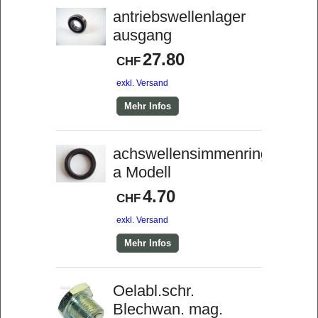
antriebswellenlager
ausgang
27.80
CHF
exkl. Versand
Mehr Infos
achswellensimmenring
a Modell
4.70
CHF
exkl. Versand
Mehr Infos
Oelabl.schr.
Blechwan. mag.