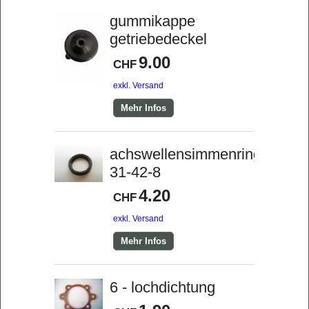
gummikappe
getriebedeckel
9.00
CHF
exkl. Versand
Mehr Infos
achswellensimmenring
31-42-8
4.20
CHF
exkl. Versand
Mehr Infos
6 - lochdichtung