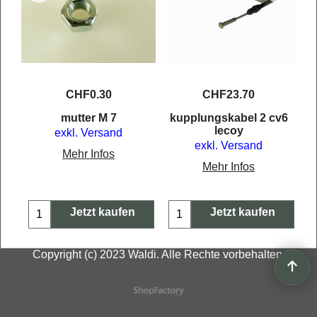
CHF
0.30
CHF
23.70
mm
mutter M 7
kupplungskabel 2 cv6
lecoy
exkl. Versand
exkl. Versand
Mehr Infos
Mehr Infos
Jetzt kaufen
Jetzt kaufen
Copyright (c) 2023 Waldi. Alle Rechte vorbehalten.
WebShop erstellt mit
ShopFactory Shop
Software.