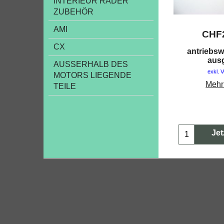
INTERIEUR RÄDER
ZUBEHÖR
AMI
CHF
CX
antriebsw
aus
AUSSERHALB DES
exkl. 
MOTORS LIEGENDE
Mehr
TEILE
Jet