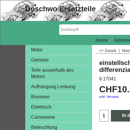
Döschwo Ersatzteile
Home
Adresse
Motor
<< Zurück
|
Ho
Getriebe
einstellsc
differenzia
Teile ausserhalb des
Motors
6.17041
Aufhängung Lenkung
CHF
10
Bremsen
exkl. Versand
Elektrisch
In 
Carrosserie
Beleuchtung