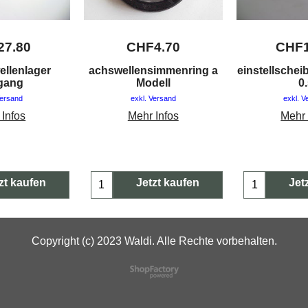
27.80
CHF
4.70
CHF
ellenlager
achswellensimmenring a
einstellscheib
gang
Modell
0
Versand
exkl. Versand
exkl. V
 Infos
Mehr Infos
Mehr 
zt kaufen
Jetzt kaufen
Jet
Copyright (c) 2023 Waldi. Alle Rechte vorbehalten.
WebShop erstellt mit
ShopFactory Shop
Software.