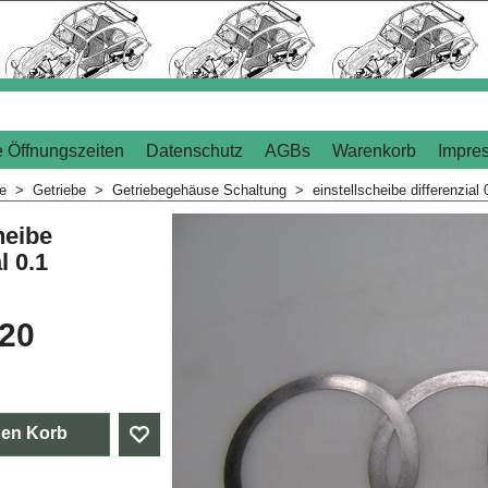
 Öffnungszeiten
Datenschutz
AGBs
Warenkorb
Impre
me
>
Getriebe
>
Getriebegehäuse Schaltung
>
einstellscheibe differenzial 
heibe
l 0.1
.20
den Korb