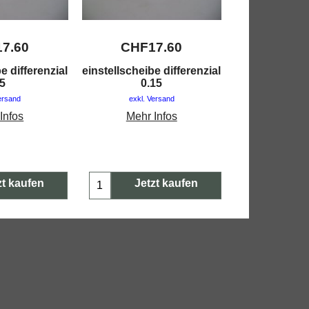
17.60
CHF
17.60
CHF
e differenzial
einstellscheibe differenzial
einstellscheib
.5
0.15
0.
ersand
exkl. Versand
exkl. V
Infos
Mehr Infos
Mehr 
zt kaufen
Jetzt kaufen
Jetz