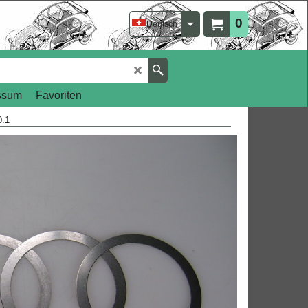
0
Deutsch
ssum
Favoriten
0.1