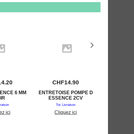
14.20
CHF
14.90
CHF
2
ENCE 6 MM
ENTRETOISE POMPE D
ALLU
IR
ESSENCE 2CV
ELECTR
DGNITI
vraison
Tot. Livraison
Tot. Liv
ez ici
Cliquez ici
Clique