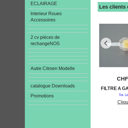
ECLAIRAGE
Les clients
Interieur Roues
Accessoires
2 cv pièces de
rechangeNOS
Autre Citroen Modelle
CH
catalogue Downloads
FILTRE A G
Tot. L
Promotions
Cliqu