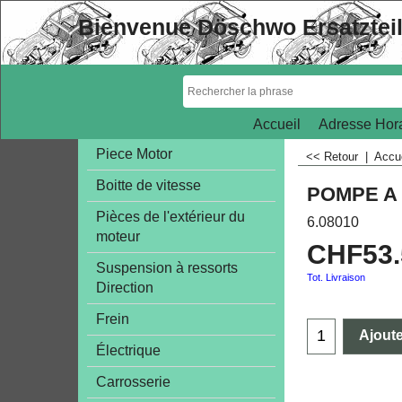
Bienvenue Döschwo Ersatztei
Accueil
Adresse Hora
Piece Motor
<< Retour
|
Accu
Boitte de vitesse
POMPE A
Pièces de l'extérieur du
6.08010
moteur
CHF
53
Suspension à ressorts
Tot. Livraison
Direction
Frein
Ajoute
Électrique
Carrosserie