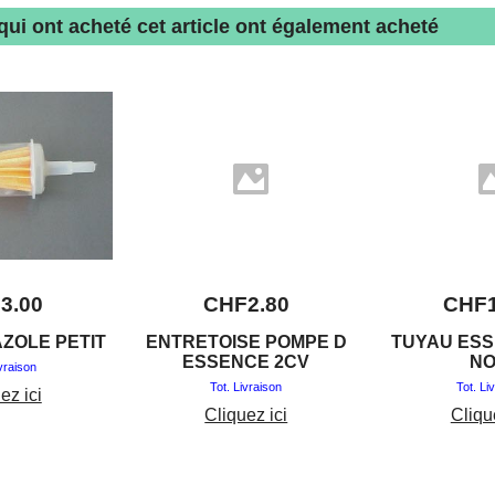
 qui ont acheté cet article ont également acheté
F
3.00
CHF
2.80
CHF
AZOLE PETIT
ENTRETOISE POMPE D
TUYAU ESS
ESSENCE 2CV
NO
ivraison
Tot. Livraison
Tot. Li
ez ici
Cliquez ici
Cliqu