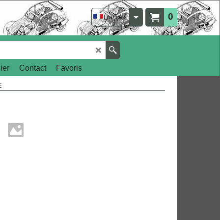
0
Français
ier
Contact
Favoris
E