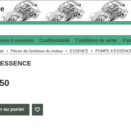
le
ires d ouverture
Confidentialité
Conditions de vente
Pan
eil
>
Pièces de l'extérieur du moteur
>
ESSENCE
>
POMPE A ESSENC
 ESSENCE
.50
r au panier