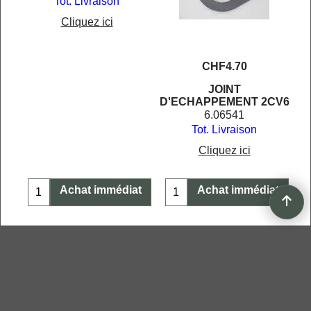
Tot. Livraison
Cliquez ici
CHF
4.70
JOINT
D'ECHAPPEMENT 2CV6
6.06541
Tot. Livraison
Cliquez ici
t
Achat immédiat
Achat immédiat
Boutique en ligne créés
avec le logiciel
eCommerce ShopFactory