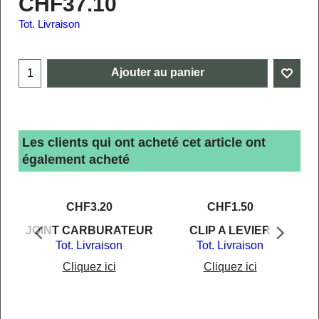
CHF
37.10
Tot. Livraison
Ajouter au panier
Les clients qui ont acheté cet article ont
également acheté
CHF
3.20
CHF
1.50
S
JOINT CARBURATEUR
CLIP A LEVIER
I
Tot. Livraison
Tot. Livraison
Cliquez ici
Cliquez ici