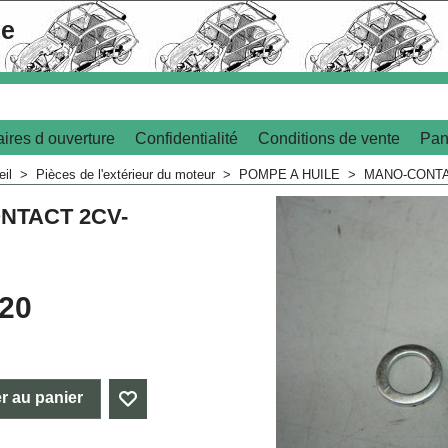
le
ires d ouverture
Confidentialité
Conditions de vente
Pan
eil
>
Pièces de l'extérieur du moteur
>
POMPE A HUILE
>
MANO-CONTA
NTACT 2CV-
.20
r au panier