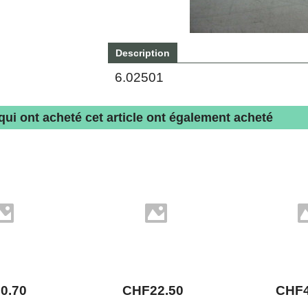
Description
6.02501
 qui ont acheté cet article ont également acheté
F
0.70
CHF
22.50
CHF