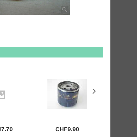
47.70
CHF
9.90
CHF