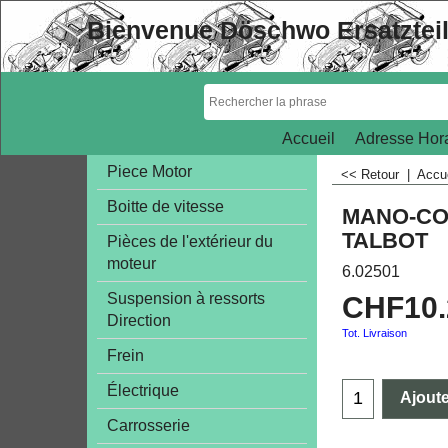
Bienvenue Döschwo Ersatztei
Accueil
Adresse Hora
Piece Motor
<< Retour
|
Accu
Boitte de vitesse
MANO-CO
TALBOT
Pièces de l'extérieur du
moteur
6.02501
Suspension à ressorts
CHF
10
Direction
Tot. Livraison
Frein
Électrique
Ajoute
Carrosserie