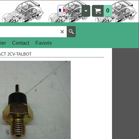
0
Français
ier
Contact
Favoris
CT 2CV-TALBOT