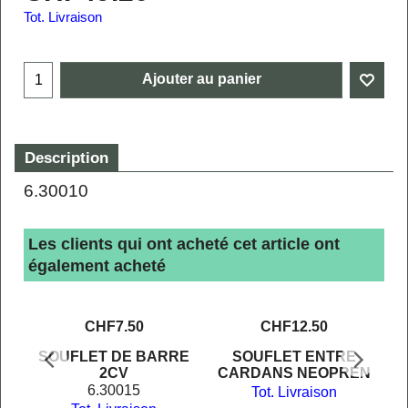
Tot. Livraison
Ajouter au panier
Description
6.30010
Les clients qui ont acheté cet article ont
également acheté
CHF
7.50
CHF
12.50
SOUFLET DE BARRE
SOUFLET ENTRE
2CV
CARDANS NEOPREN
6.30015
Tot. Livraison