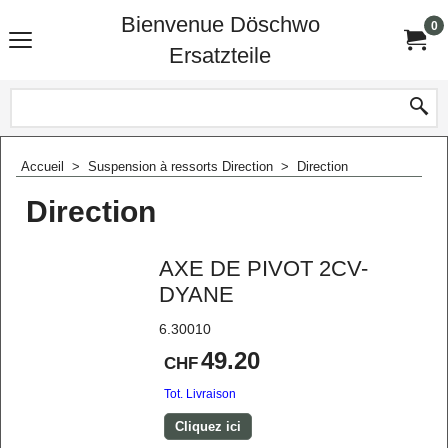
Bienvenue Döschwo
0
Ersatzteile
Accueil
>
Suspension à ressorts Direction
>
Direction
Direction
AXE DE PIVOT 2CV-
DYANE
6.30010
49.20
CHF
Tot. Livraison
Cliquez ici