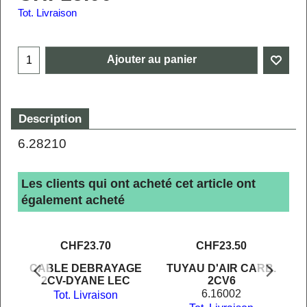
Tot. Livraison
Ajouter au panier
Description
6.28210
Les clients qui ont acheté cet article ont
également acheté
CHF
23.70
CHF
23.50
CABLE DEBRAYAGE
TUYAU D'AIR CARB.
2CV-DYANE LEC
2CV6
6.16002
Tot. Livraison