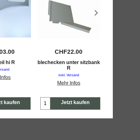
03.00
CHF
22.00
CHF
2
eil hi R
blechecken unter sitzbank
blechecken un
R
L
ersand
exkl. Versand
exkl. V
Infos
Mehr Infos
Mehr 
zt kaufen
Jetzt kaufen
Jetz