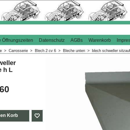
 Öffnungszeiten
Datenschutz
AGBs
Warenkorb
Impre
me
>
Carrosserie
>
Blech 2 cv 6
>
Bleche unten
>
blech schweller sitzau
weller
e h L
.60
den Korb