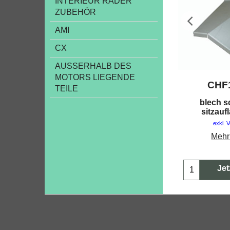
INTERIEUR RÄDER
ZUBEHÖR
AMI
CX
AUSSERHALB DES
MOTORS LIEGENDE
CHF
TEILE
blech s
sitzauf
exkl. 
Mehr
Jet