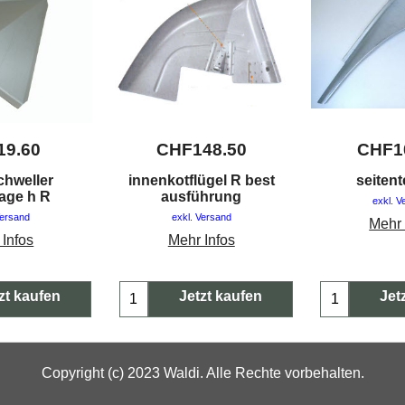
19.60
CHF
148.50
CHF
1
chweller
innenkotflügel R best
seitent
lage h R
ausführung
exkl. V
Versand
exkl. Versand
Mehr 
 Infos
Mehr Infos
zt kaufen
Jetzt kaufen
Jet
Copyright (c) 2023 Waldi. Alle Rechte vorbehalten.