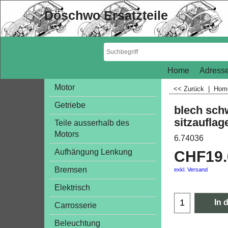
Döschwo Ersatzteile
Home
Adresse
Motor
<< Zurück
|
Ho
Getriebe
blech sch
sitzauflag
Teile ausserhalb des
Motors
6.74036
Aufhängung Lenkung
CHF
19
Bremsen
exkl. Versand
Elektrisch
In 
Carrosserie
Beleuchtung