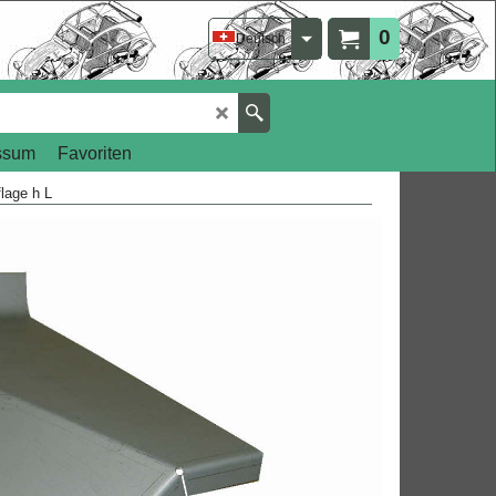
0
Deutsch
ssum
Favoriten
flage h L