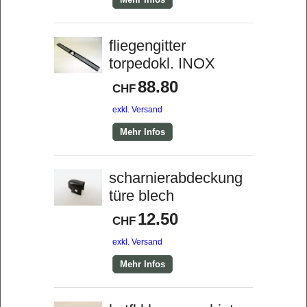
fliegengitter
torpedokl. INOX
88.80
CHF
exkl. Versand
Mehr Infos
scharnierabdeckung
türe blech
12.50
CHF
exkl. Versand
Mehr Infos