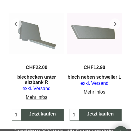
CHF
22.00
CHF
12.90
st
blechecken unter
blech neben schweller L
sitzbank R
exkl. Versand
exkl. Versand
Mehr Infos
Mehr Infos
Jetzt kaufen
Jetzt kaufen