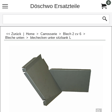
0
Döschwo Ersatzteile
<< Zurück
|
Home
>
Carrosserie
>
Blech 2 cv 6
>
Bleche unten
>
blechecken unter sitzbank L