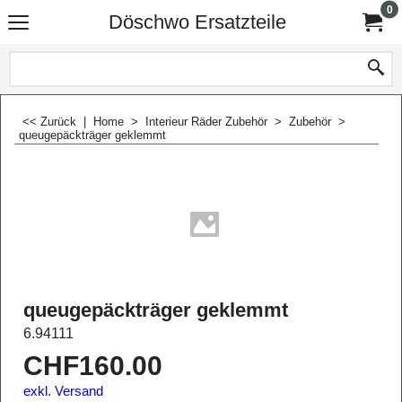
0
Döschwo Ersatzteile
<< Zurück
|
Home
>
Interieur Räder Zubehör
>
Zubehör
>
queugepäckträger geklemmt
queugepäckträger geklemmt
6.94111
CHF
160.00
exkl. Versand