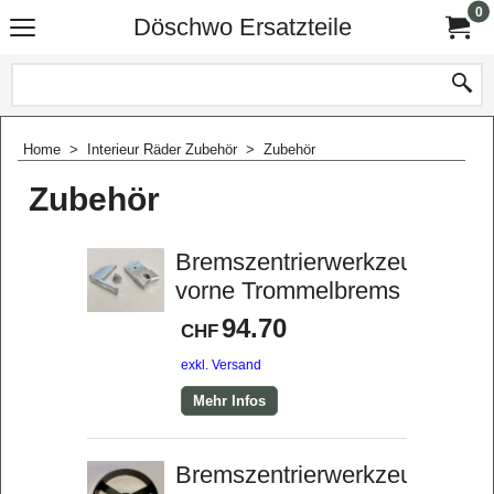
0
Döschwo Ersatzteile
Home
>
Interieur Räder Zubehör
>
Zubehör
Zubehör
Bremszentrierwerkzeug
vorne Trommelbrems
94.70
CHF
exkl. Versand
Mehr Infos
Bremszentrierwerkzeug