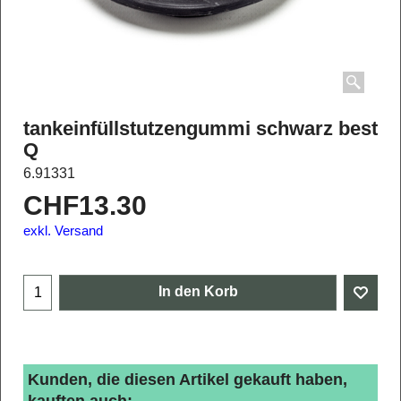
tankeinfüllstutzengummi schwarz best
Q
6.91331
CHF
13.30
exkl. Versand
In den Korb
Kunden, die diesen Artikel gekauft haben,
kauften auch: