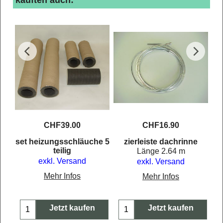
CHF
39.00
CHF
16.90
en
set heizungsschläuche 5
zierleiste dachrinne
teilig
Länge 2.64 m
exkl. Versand
exkl. Versand
Mehr Infos
Mehr Infos
Jetzt kaufen
Jetzt kaufen