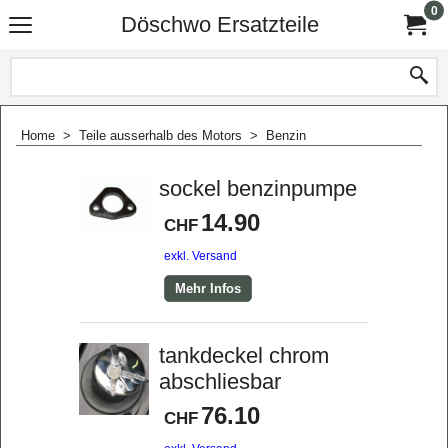
0
Döschwo Ersatzteile
Home
>
Teile ausserhalb des Motors
>
Benzin
sockel benzinpumpe
14.90
CHF
exkl. Versand
Mehr Infos
tankdeckel chrom
abschliesbar
76.10
CHF