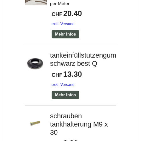
per Meter
20.40
CHF
exkl. Versand
Mehr Infos
tankeinfüllstutzengummi
schwarz best Q
13.30
CHF
exkl. Versand
Mehr Infos
schrauben
tankhalterung M9 x
30