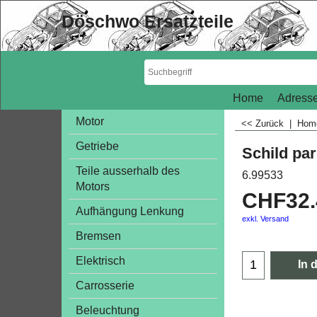
Döschwo Ersatzteile
Home
Adresse
Motor
<< Zurück
|
Ho
Getriebe
Schild pa
Teile ausserhalb des
6.99533
Motors
CHF
32
Aufhängung Lenkung
exkl. Versand
Bremsen
Elektrisch
In 
Carrosserie
Beleuchtung