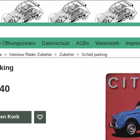
 Öffnungszeiten
Datenschutz
AGBs
Warenkorb
Impre
me
>
Interieur Räder Zubehör
>
Zubehör
>
Schild parking
rking
.40
den Korb