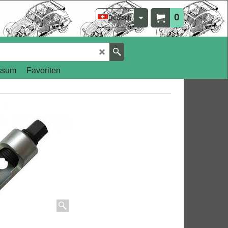
0
Deutsch
ssum
Favoriten