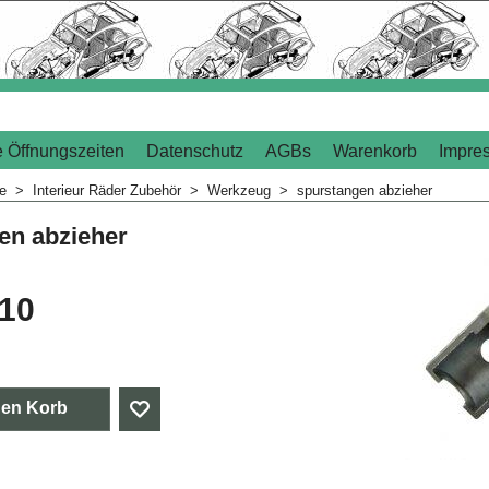
 Öffnungszeiten
Datenschutz
AGBs
Warenkorb
Impre
me
>
Interieur Räder Zubehör
>
Werkzeug
>
spurstangen abzieher
en abzieher
.10
den Korb