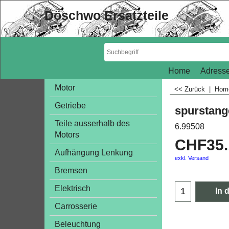
Döschwo Ersatzteile
Home
Adresse
Motor
<< Zurück
|
Ho
Getriebe
spurstang
Teile ausserhalb des
6.99508
Motors
CHF
35
Aufhängung Lenkung
exkl. Versand
Bremsen
Elektrisch
In 
Carrosserie
Beleuchtung