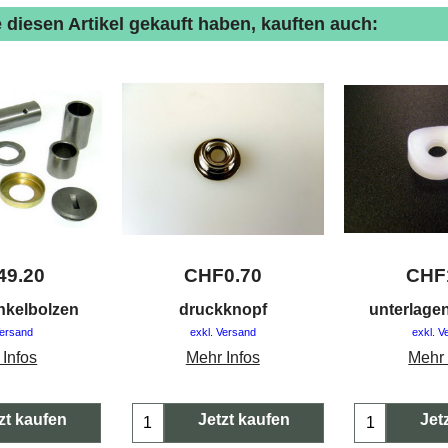
 diesen Artikel gekauft haben, kauften auch:
49.20
CHF
0.70
CHF
nkelbolzen
druckknopf
unterlage
Versand
exkl. Versand
exkl. V
 Infos
Mehr Infos
Mehr 
zt kaufen
Jetzt kaufen
Jet