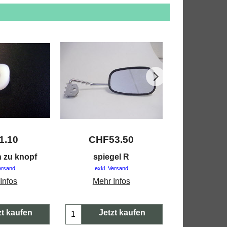
1.10
CHF
53.50
CHF
1
n zu knopf
spiegel R
zündschlüss
ersand
exkl. Versand
exkl. V
Infos
Mehr Infos
Mehr 
zt kaufen
Jetzt kaufen
Jetz