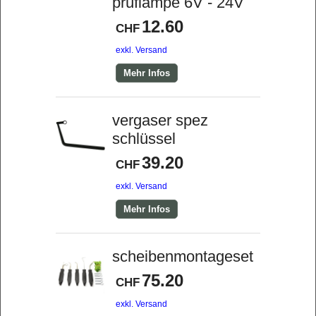
prüflampe 6V - 24V
12.60
CHF
exkl. Versand
Mehr Infos
vergaser spez
schlüssel
39.20
CHF
exkl. Versand
Mehr Infos
scheibenmontageset
75.20
CHF
exkl. Versand