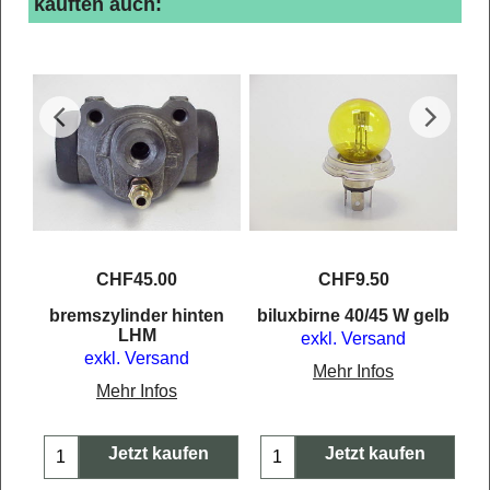
kauften auch:
CHF
45.00
CHF
9.50
bremszylinder hinten
biluxbirne 40/45 W gelb
LHM
exkl. Versand
exkl. Versand
Mehr Infos
Mehr Infos
Jetzt kaufen
Jetzt kaufen