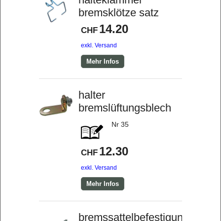
bremsklötze satz
14.20
CHF
exkl. Versand
Mehr Infos
halter
bremslüftungsblech
Nr 35
12.30
CHF
exkl. Versand
Mehr Infos
bremssattelbefestigungsschr