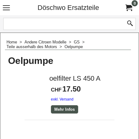
0
Döschwo Ersatzteile
Home
>
Andere Citroen Modelle
>
GS
>
Teile ausserhalb des Motors
>
Oelpumpe
Oelpumpe
oelfilter LS 450 A
17.50
CHF
exkl. Versand
Mehr Infos