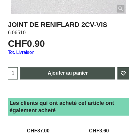
JOINT DE RENIFLARD 2CV-VIS
6.06510
CHF
0.90
Tot. Livraison
Ajouter au panier
Les clients qui ont acheté cet article ont
également acheté
CHF
87.00
CHF
3.60