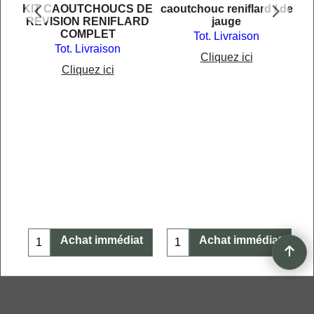
KIT CAOUTCHOUCS DE
caoutchouc reniflard / de
REVISION RENIFLARD
jauge
COMPLET
Tot. Livraison
Tot. Livraison
Cliquez ici
Cliquez ici
V6
t
Achat immédiat
Achat immédiat
Boutique en ligne créés
avec le logiciel