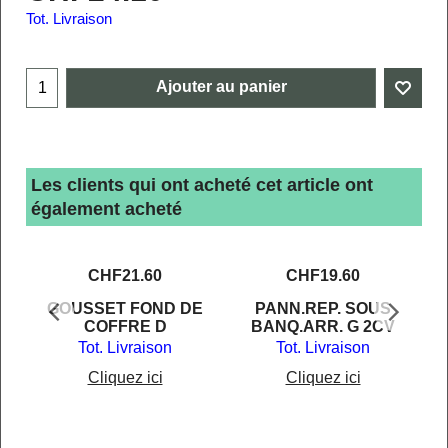
Tot. Livraison
Ajouter au panier
Les clients qui ont acheté cet article ont
également acheté
CHF
21.60
CHF
19.60
CV
GOUSSET FOND DE
PANN.REP. SOUS
COFFRE D
BANQ.ARR. G 2CV
Tot. Livraison
Tot. Livraison
Cliquez ici
Cliquez ici