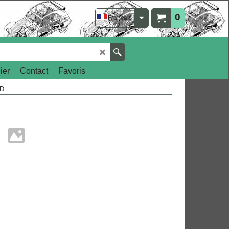
0
Français
ier
Contact
Favoris
D.