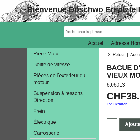
Bienvenue Döschwo Ersatztei
Accueil
Adresse Hora
Piece Motor
<< Retour
|
Accu
Boitte de vitesse
BAGUE D
VIEUX MO
Pièces de l'extérieur du
moteur
6.06013
Suspension à ressorts
CHF
38
Direction
Tot. Livraison
Frein
Électrique
Ajoute
Carrosserie