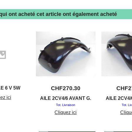
 qui ont acheté cet article ont également acheté
CHF
270.30
CHF
2
E 6 V 5W
ez ici
AILE 2CV4/6 AVANT G.
AILE 2CV4/
Tot. Livraison
Tot. Li
Cliquez ici
Cliqu