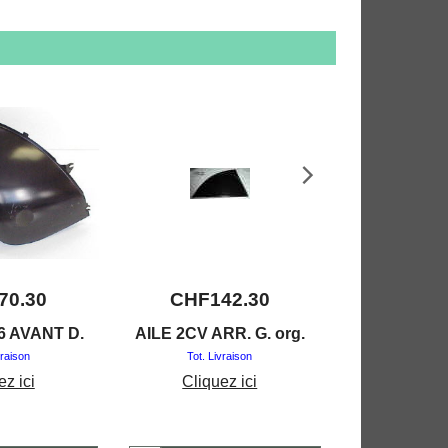
70.30
CHF
142.30
CHF
1
6 AVANT D.
AILE 2CV ARR. G. org.
AILE 2CV A
6.74
vraison
Tot. Livraison
Tot. Liv
ez ici
Cliquez ici
Clique