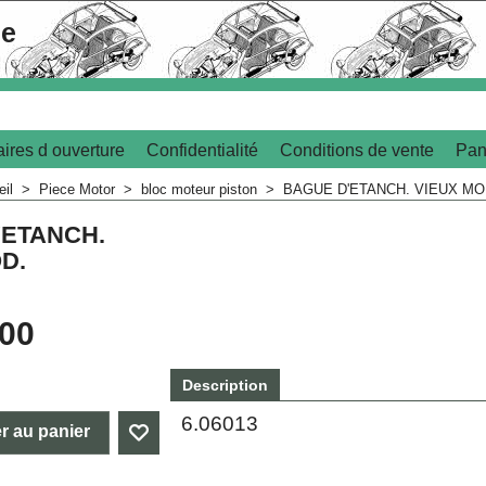
le
ires d ouverture
Confidentialité
Conditions de vente
Pan
eil
>
Piece Motor
>
bloc moteur piston
>
BAGUE D'ETANCH. VIEUX MO
'ETANCH.
D.
.00
Description
6.06013
r au panier