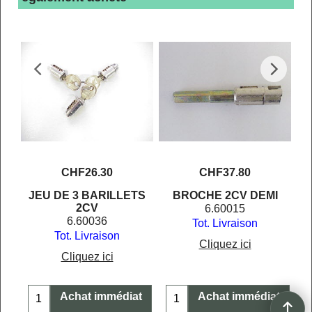
E
CHF
26.30
CHF
37.80
JEU DE 3 BARILLETS
BROCHE 2CV DEMI
2CV
6.60015
6.60036
Tot. Livraison
Tot. Livraison
Cliquez ici
Cliquez ici
t
Achat immédiat
Achat immédiat