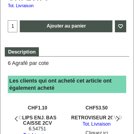
Tot. Livraison
Ajouter au panier
Description
6 Agrafé par cote
Les clients qui ont acheté cet article ont
également acheté
CHF
1.10
CHF
53.50
CLIPS ENJ. BAS
RETROVISEUR 2CV D
CAISSE 2CV
Tot. Livraison
6.54751
Cliquez ici