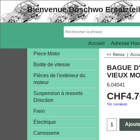
Bienvenue Döschwo Ersatztei
Accueil
Adresse Hora
Piece Motor
<< Retour
|
Accu
Boitte de vitesse
BAGUE D
VIEUX M
Pièces de l'extérieur du
moteur
6.04041
Suspension à ressorts
CHF
4.
Direction
Tot. Livraison
Frein
Électrique
Ajoute
Carrosserie