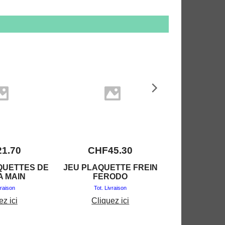
21.70
CHF
45.30
CHF
2
QUETTES DE
JEU PLAQUETTE FREIN
KIT EMBRA
A MAIN
FERODO
3.82
6.15
vraison
Tot. Livraison
Tot. Liv
ez ici
Cliquez ici
Clique