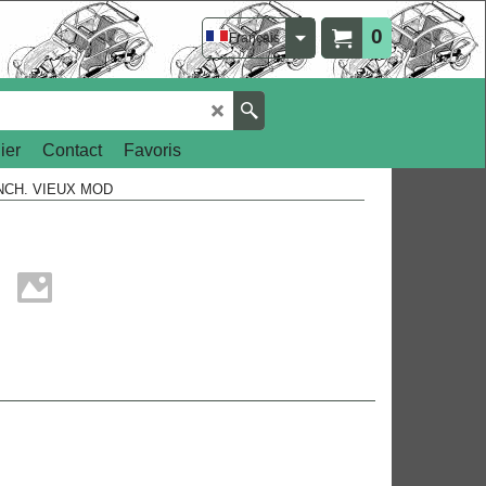
0
Français
ier
Contact
Favoris
NCH. VIEUX MOD