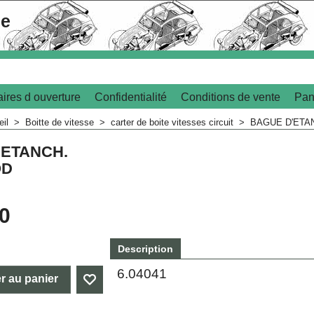
le
ires d ouverture
Confidentialité
Conditions de vente
Pan
eil
>
Boitte de vitesse
>
carter de boite vitesses circuit
>
BAGUE D'ETA
'ETANCH.
OD
70
Description
6.04041
r au panier