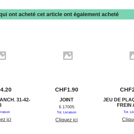
 qui ont acheté cet article ont également acheté
F
4.20
CHF
1.90
CHF
ANCH. 31-42-
JOINT
JEU DE PLA
8
FREIN 
6.17005
ivraison
Tot. Li
Tot. Livraison
ez ici
Cliqu
Cliquez ici