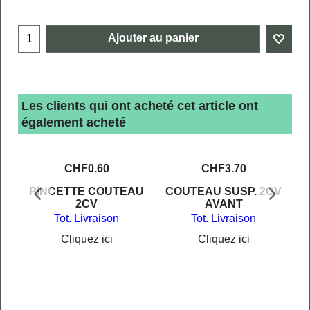
Ajouter au panier
Les clients qui ont acheté cet article ont
également acheté
CHF
0.60
CHF
3.70
125
PINCETTE COUTEAU
COUTEAU SUSP. 2CV
2CV
AVANT
Tot. Livraison
Tot. Livraison
Cliquez ici
Cliquez ici