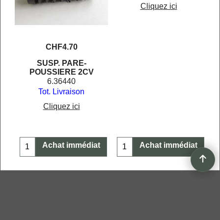
Cliquez ici
CHF
4.70
SUSP. PARE-
POUSSIERE 2CV
6.36440
Tot. Livraison
Cliquez ici
t
Achat immédiat
Achat immédiat
Boutique en ligne créés
avec le logiciel
eCommerce ShopFactory