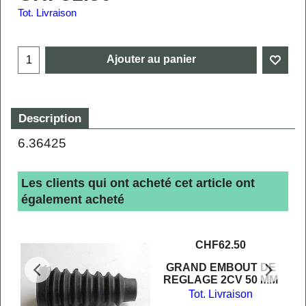
Tot. Livraison
Ajouter au panier
Description
6.36425
Les clients qui ont acheté cet article ont
également acheté
CHF
62.50
ON
GRAND EMBOUT DE
REGLAGE 2CV 50 MM
Tot. Livraison