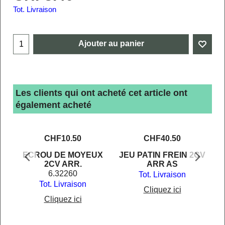
Tot. Livraison
Ajouter au panier
Les clients qui ont acheté cet article ont
également acheté
CHF
10.50
CHF
40.50
ECROU DE MOYEUX
JEU PATIN FREIN 2CV
2CV ARR.
ARR AS
6.32260
Tot. Livraison
Tot. Livraison
Cliquez ici
Cliquez ici