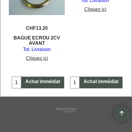
Tot. Livraison
Cliquez ici
CHF
13.20
BAGUE ECROU 2CV
AVANT
Tot. Livraison
Cliquez ici
t
Achat immédiat
Achat immédiat
Boutique en ligne créés
avec le logiciel
eCommerce ShopFactory