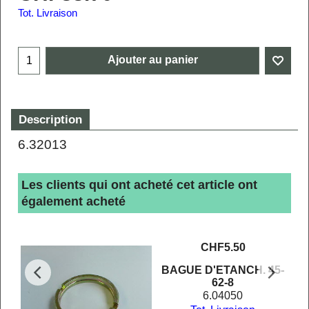
Tot. Livraison
Ajouter au panier
Description
6.32013
Les clients qui ont acheté cet article ont
également acheté
CHF
5.50
EIN
BAGUE D'ETANCH. 45-
62-8
6.04050