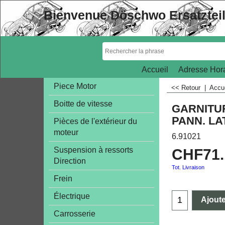
Bienvenue Döschwo Ersatztei
Accueil
Adresse Hora
Piece Motor
<< Retour
|
Accu
Boitte de vitesse
GARNITUR
PANN. LA
Pièces de l'extérieur du
moteur
6.91021
Suspension à ressorts
CHF
71
Direction
Tot. Livraison
Frein
Électrique
Ajoute
Carrosserie