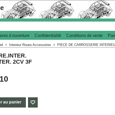
le
ires d ouverture
Confidentialité
Conditions de vente
Pan
eil
>
Interieur Roues Accessoires
>
PIECE DE CARROSSERIE INTERIE
E.INTER.
TER. 2CV 3F
.10
r au panier