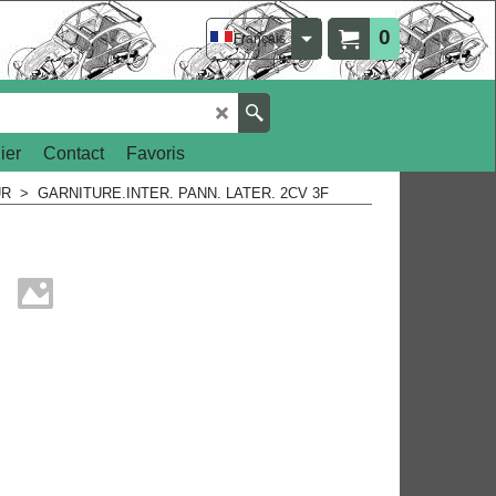
0
Français
ier
Contact
Favoris
UR
>
GARNITURE.INTER. PANN. LATER. 2CV 3F