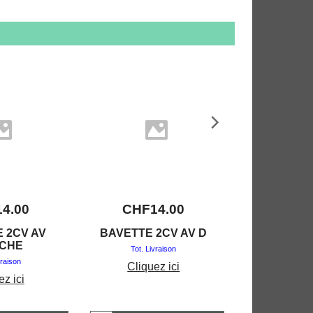
14.00
CHF
14.00
CHF
3
 2CV AV
BAVETTE 2CV AV D
GARNITURE
CHE
MAS
Tot. Livraison
vraison
Tot. Liv
Cliquez ici
ez ici
Clique