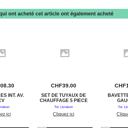
 qui ont acheté cet article ont également acheté
108.30
CHF
39.00
CHF
S INT. AV.
SET DE TUYAUX DE
BAVETTE
CV
CHAUFFAGE 5 PIECE
GAU
ivraison
Tot. Livraison
Tot. Li
ez ici
Cliquez ici
Cliqu