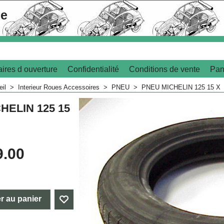
le
ires d ouverture
Confidentialité
Conditions de vente
Pan
eil
>
Interieur Roues Accessoires
>
PNEU
>
PNEU MICHELIN 125 15 X
HELIN 125 15
9.00
r au panier