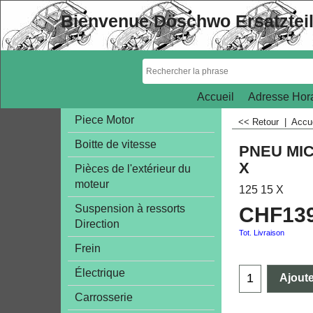
Bienvenue Döschwo Ersatztei
Accueil
Adresse Hora
Piece Motor
<< Retour
|
Accu
Boitte de vitesse
PNEU MIC
X
Pièces de l'extérieur du
moteur
125 15 X
Suspension à ressorts
CHF
13
Direction
Tot. Livraison
Frein
Électrique
Ajoute
Carrosserie