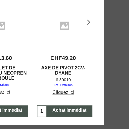
13.60
CHF
49.20
CHF
7
LET DE
AXE DE PIVOT 2CV-
AMORTISSEU
U NEOPREN
DYANE
Tot. Liv
ROULE
6.30010
Clique
vraison
Tot. Livraison
ez ici
Cliquez ici
t immédiat
Achat immédiat
Achat