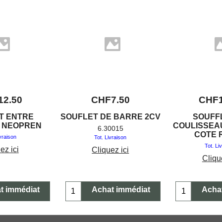
12.50
CHF
7.50
CHF
T ENTRE
SOUFLET DE BARRE 2CV
SOUFF
 NEOPREN
COULISSEA
6.30015
COTE 
ivraison
Tot. Livraison
Tot. Li
ez ici
Cliquez ici
Cliqu
t immédiat
Achat immédiat
Acha