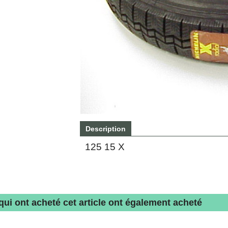
Description
125 15 X
 qui ont acheté cet article ont également acheté