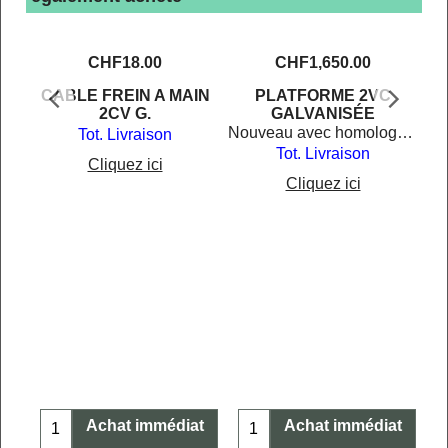
CHF
18.00
CHF
1,650.00
CABLE FREIN A MAIN
PLATFORME 2VC
2CV G.
GALVANISÉE
Nouveau avec homologation DTC pour la Suisse.
Tot. Livraison
Tot. Livraison
Cliquez ici
Cliquez ici
CV
t
Achat immédiat
Achat immédiat