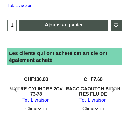
Tot. Livraison
Ajouter au panier
Les clients qui ont acheté cet article ont
également acheté
CHF
130.00
CHF
7.60
E
MAITRE CYLINDRE 2CV
RACC CAOUTCH BIDON
UR
73-78
RES FLUIDE
Tot. Livraison
Tot. Livraison
Cliquez ici
Cliquez ici