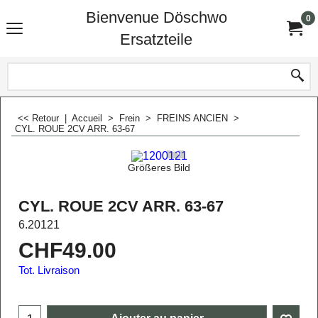
Bienvenue Döschwo
0
Ersatzteile
<< Retour
|
Accueil
>
Frein
>
FREINS ANCIEN
>
CYL. ROUE 2CV ARR. 63-67
Größeres Bild
CYL. ROUE 2CV ARR. 63-67
6.20121
CHF
49.00
Tot. Livraison