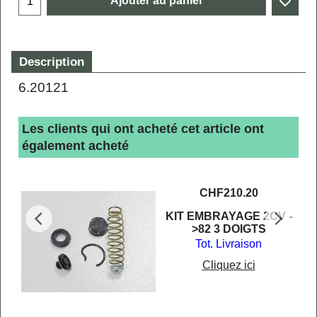
Ajouter au panier
Description
6.20121
Les clients qui ont acheté cet article ont
également acheté
CHF
210.20
KIT EMBRAYAGE 2CV -
>82 3 DOIGTS
Tot. Livraison
Cliquez ici