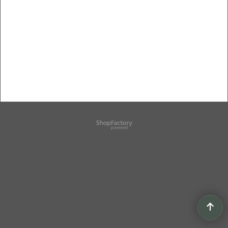
Boutique en ligne créés
avec le logiciel
eCommerce ShopFactory