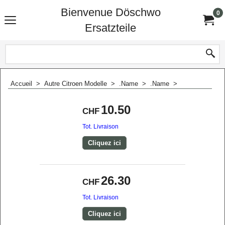
Bienvenue Döschwo
0
Ersatzteile
Accueil
>
Autre Citroen Modelle
>
.Name
>
.Name
>
10.50
CHF
Tot. Livraison
Cliquez ici
26.30
CHF
Tot. Livraison
Cliquez ici