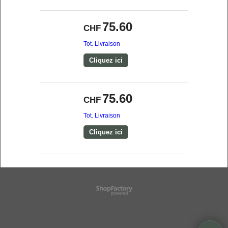
75.60
CHF
Tot. Livraison
Cliquez ici
75.60
CHF
Tot. Livraison
Cliquez ici
Boutique en ligne créés
avec le logiciel
eCommerce ShopFactory