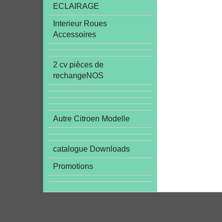
ECLAIRAGE
Interieur Roues
Accessoires
2 cv pièces de
rechangeNOS
Autre Citroen Modelle
catalogue Downloads
Promotions