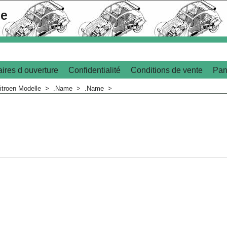
le
ires d ouverture
Confidentialité
Conditions de vente
Pan
itroen Modelle
>
.Name
>
.Name
>