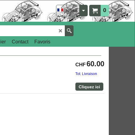
0
Français
ier
Contact
Favoris
60.00
CHF
Tot. Livraison
Cliquez ici