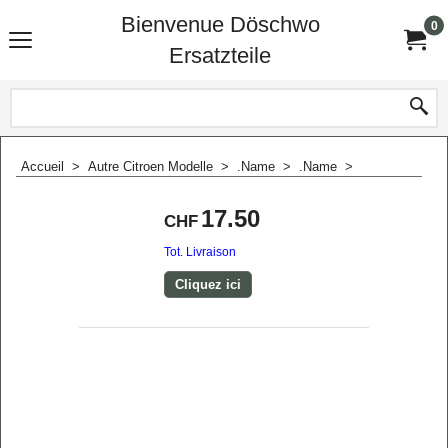
Bienvenue Döschwo
0
Ersatzteile
Accueil
>
Autre Citroen Modelle
>
.Name
>
.Name
>
17.50
CHF
Tot. Livraison
Cliquez ici