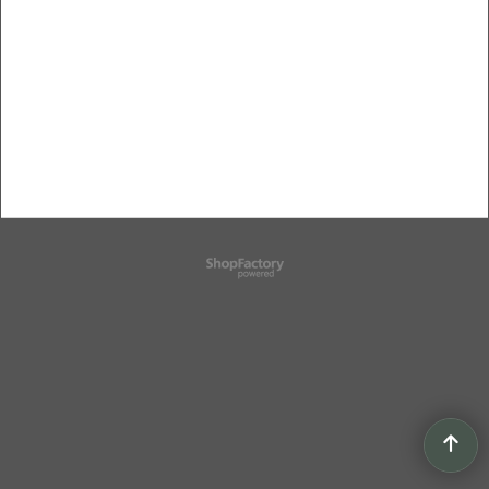
Boutique en ligne créés
avec le logiciel
eCommerce ShopFactory