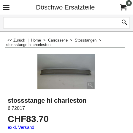
0
Döschwo Ersatzteile
<< Zurück
|
Home
>
Carrosserie
>
Stosstangen
>
stossstange hi charleston
stossstange hi charleston
6.72017
CHF
83.70
exkl. Versand