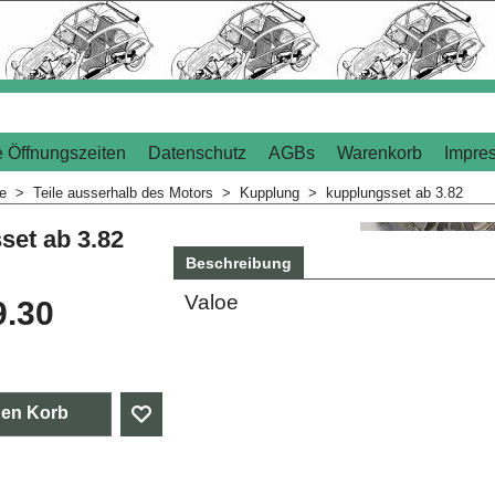
 Öffnungszeiten
Datenschutz
AGBs
Warenkorb
Impre
me
>
Teile ausserhalb des Motors
>
Kupplung
>
kupplungsset ab 3.82
set ab 3.82
Beschreibung
Valoe
9.30
den Korb