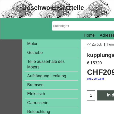
Döschwo Ersatzteile
Home
Adresse
Motor
<< Zurück
|
Ho
Getriebe
kupplungs
Teile ausserhalb des
6.15320
Motors
CHF
20
Aufhängung Lenkung
exkl. Versand
Bremsen
Elektrisch
In 
Carrosserie
Beleuchtung