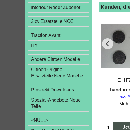
Kunden, die
Interieur Räder Zubehör
2 cv Ersatzteile NOS
Traction Avant
HY
Andere Citroen Modelle
Citroen Original
Ersatzteile Neue Modelle
CHF
handbre
Prospekt Downloads
exkl. 
Spezial-Angebote Neue
Mehr
Teile
<NULL>
Jet