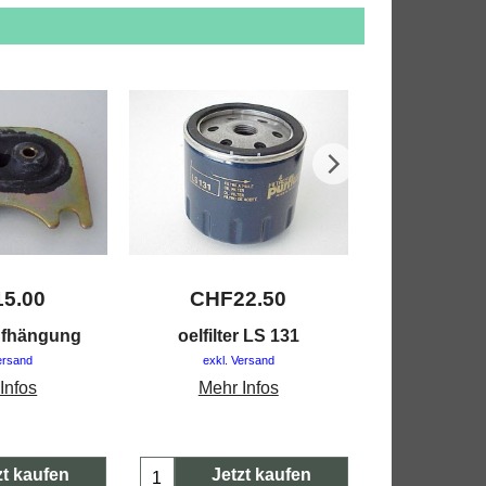
15.00
CHF
22.50
CHF
4
ufhängung
oelfilter LS 131
achsschen
ersand
exkl. Versand
exkl. V
Infos
Mehr Infos
Mehr 
zt kaufen
Jetzt kaufen
Jetz