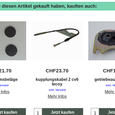
 diesen Artikel gekauft haben, kauften auch:
21.70
CHF
23.70
CHF
msbeläge
kupplungskabel 2 cv6
getriebea
lecoy
Versand
exkl. V
exkl. Versand
 Infos
Mehr 
Mehr Infos
zt kaufen
Jetzt kaufen
Jet