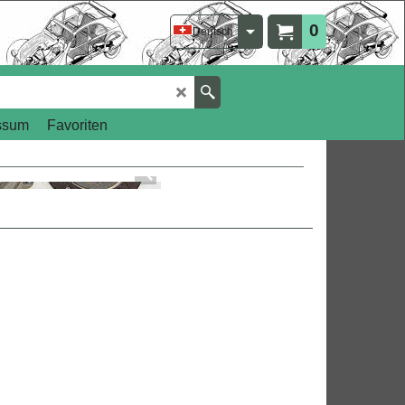
0
Deutsch
ssum
Favoriten