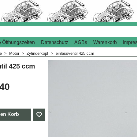
 Öffnungszeiten
Datenschutz
AGBs
Warenkorb
Impre
me
>
Motor
>
Zylinderkopf
>
einlassventil 425 ccm
til 425 ccm
.40
den Korb