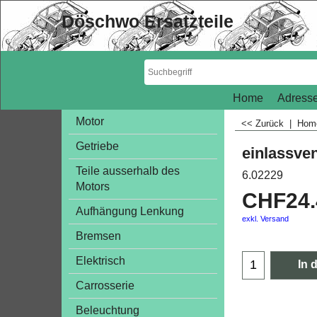
Döschwo Ersatzteile
Home
Adresse
Motor
<< Zurück
|
Ho
Getriebe
einlassven
Teile ausserhalb des
6.02229
Motors
CHF
24
Aufhängung Lenkung
exkl. Versand
Bremsen
Elektrisch
In 
Carrosserie
Beleuchtung