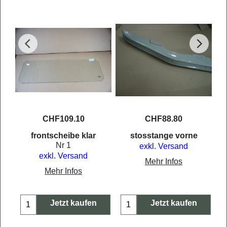
t 2
CHF
109.10
CHF
88.80
frontscheibe klar
stosstange vorne
Nr 1
exkl. Versand
exkl. Versand
Mehr Infos
Mehr Infos
Jetzt kaufen
Jetzt kaufen