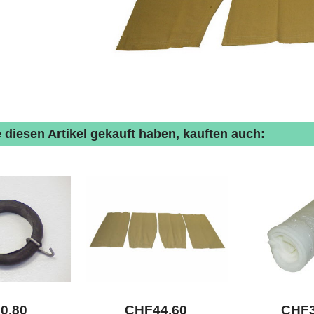
 diesen Artikel gekauft haben, kauften auch:
F
0.80
CHF
44.60
CHF