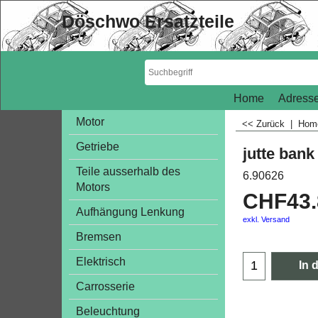
Döschwo Ersatzteile
Home
Adresse
Motor
<< Zurück
|
Ho
Getriebe
jutte bank
Teile ausserhalb des
6.90626
Motors
CHF
43
Aufhängung Lenkung
exkl. Versand
Bremsen
Elektrisch
In 
Carrosserie
Beleuchtung