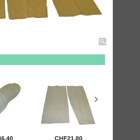
36.40
CHF
21.80
CHF