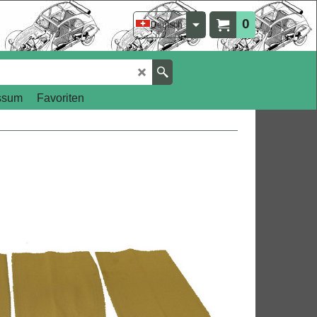
0
Deutsch
ssum
Favoriten