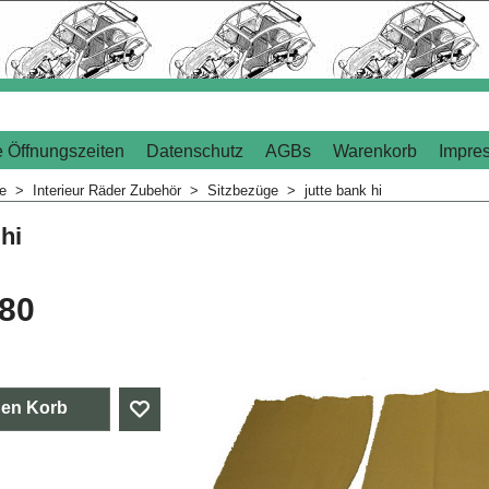
 Öffnungszeiten
Datenschutz
AGBs
Warenkorb
Impre
me
>
Interieur Räder Zubehör
>
Sitzbezüge
>
jutte bank hi
 hi
.80
den Korb